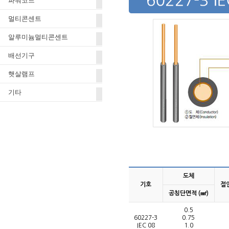
파워코드
멀티콘센트
알루미늄멀티콘센트
배선기구
햇살램프
기타
도체
기호
절
공칭단면적 (㎟)
0.5
60227-3
0.75
IEC 08
1.0