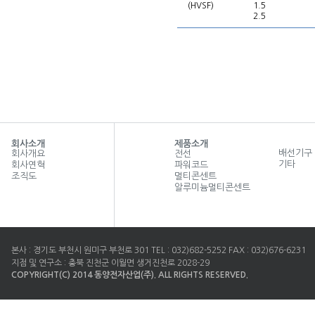
(HVSF)
1.5
2.5
회사소개
제품소개
배선기구
회사개요
전선
기타
회사연혁
파워코드
조직도
멀티콘센트
알루미늄멀티콘센트
본사 : 경기도 부천시 원미구 부천로 301 TEL : 032)682-5252 FAX : 032)676-6231
지점 및 연구소 : 충북 진천군 이월면 생거진천로 2028-29
COPYRIGHT(C) 2014 동양전자산업(주). ALL RIGHTS RESERVED.