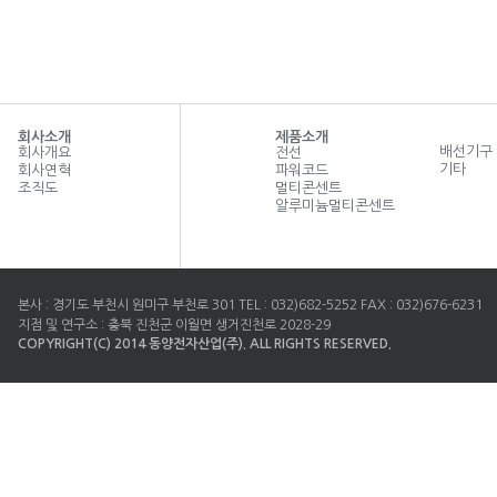
회사소개
제품소개
배선기구
회사개요
전선
기타
회사연혁
파워코드
조직도
멀티콘센트
알루미늄멀티콘센트
본사 : 경기도 부천시 원미구 부천로 301 TEL : 032)682-5252 FAX : 032)676-6231
지점 및 연구소 : 충북 진천군 이월면 생거진천로 2028-29
COPYRIGHT(C) 2014 동양전자산업(주). ALL RIGHTS RESERVED.