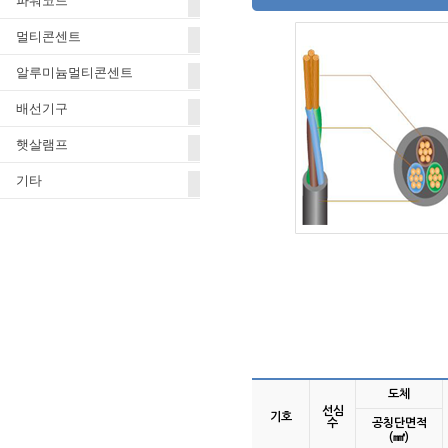
파워코드
멀티콘센트
알루미늄멀티콘센트
배선기구
햇살램프
기타
도체
선심
기호
수
공칭단면적
(㎟)