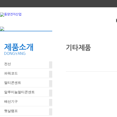
제품소개
기타제품
DONGYANG
전선
전화플러그 DYT-P01
파워코드
멀티콘센트
알루미늄멀티콘센트
배선기구
햇살램프