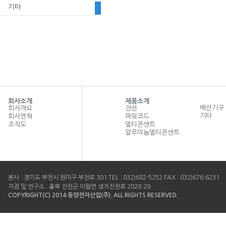
기타
회사소개
제품소개
배선기구
회사개요
전선
기타
회사연혁
파워코드
조직도
멀티콘센트
알루미늄멀티콘센트
본사 : 경기도 부천시 원미구 부천로 301 TEL : 032)682-5252 FAX : 032)676-6231
지점 및 연구소 : 충북 진천군 이월면 생거진천로 2028-29
COPYRIGHT(C) 2014 동양전자산업(주). ALL RIGHTS RESERVED.