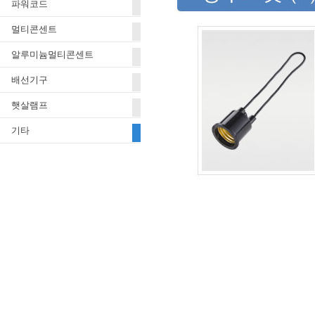
파워코드
멀티콘센트
알루미늄멀티콘센트
배선기구
햇살램프
기타