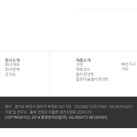
방수소켓 (+)자형 DYBS-E26B
회사소개
제품소개
배선기구
회사개요
전선
기타
회사연혁
파워코드
조직도
멀티콘센트
알루미늄멀티콘센트
본사 : 경기도 부천시 원미구 부천로 301 TEL : 032)682-5252 FAX : 032)676-6231
지점 및 연구소 : 충북 진천군 이월면 생거진천로 2028-29
COPYRIGHT(C) 2014 동양전자산업(주). ALL RIGHTS RESERVED.