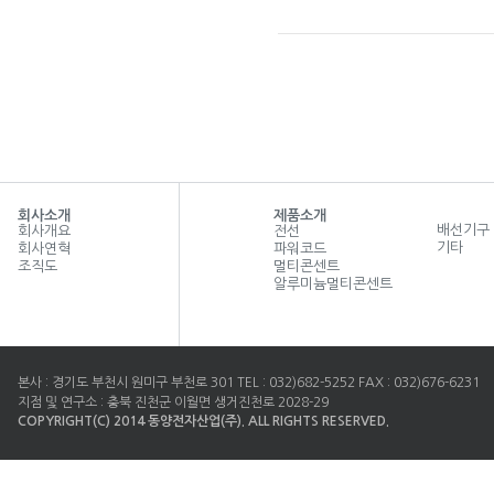
매입스위치 중2구1로
회사소개
제품소개
배선기구
회사개요
전선
기타
회사연혁
파워코드
조직도
멀티콘센트
알루미늄멀티콘센트
본사 : 경기도 부천시 원미구 부천로 301 TEL : 032)682-5252 FAX : 032)676-6231
지점 및 연구소 : 충북 진천군 이월면 생거진천로 2028-29
COPYRIGHT(C) 2014 동양전자산업(주). ALL RIGHTS RESERVED.