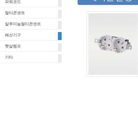
파워코드
멀티콘센트
알루미늄멀티콘센트
배선기구
햇살램프
기타