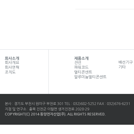
케이블릴형 매입2구접지콘센트
회사소개
제품소개
배선기구
회사개요
전선
기타
회사연혁
파워코드
조직도
멀티콘센트
알루미늄멀티콘센트
본사 : 경기도 부천시 원미구 부천로 301 TEL : 032)682-5252 FAX : 032)676-6231
지점 및 연구소 : 충북 진천군 이월면 생거진천로 2028-29
COPYRIGHT(C) 2014 동양전자산업(주). ALL RIGHTS RESERVED.