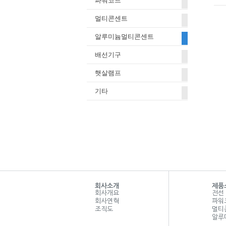
파워코드
멀티콘센트
알루미늄멀티콘센트
배선기구
햇살램프
기타
회사소개
제품
회사개요
전선
회사연혁
파워
조직도
멀티
알루