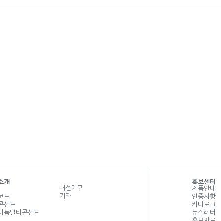
소개
홍보센터
배선기구
제품안내
기타
코드
인증사항
콘센트
카다로그
미늄멀티콘센트
뉴스레터
홍보자료