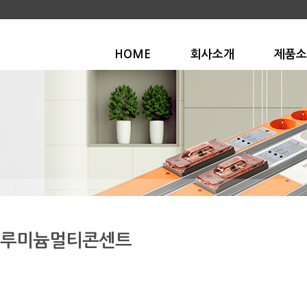
HOME
회사소개
제품소
루미늄멀티콘센트
V홀 + 16A양극차단스위치 + 15A단자대 + 1.5㎟전원선 Type