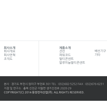
회사소개
제품소개
배선기구
회사개요
전선
기타
회사연혁
파워코드
조직도
멀티콘센트
알루미늄멀티콘센트
본사 : 경기도 부천시 원미구 부천로 301 TEL : 032)682-5252 FAX : 032)676-6231
지점 및 연구소 : 충북 진천군 이월면 생거진천로 2028-29
COPYRIGHT(C) 2014 동양전자산업(주). ALL RIGHTS RESERVED.