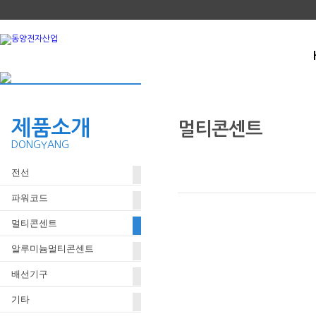
제품소개
멀티콘센트
DONGYANG
전선
.
파워코드
멀티콘센트
알루미늄멀티콘센트
배선기구
기타