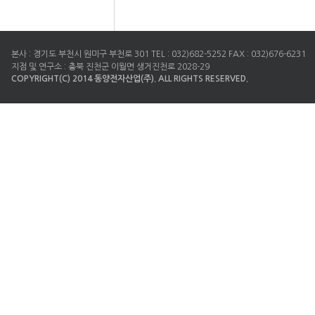
본사 : 경기도 부천시 원미구 부천로 301 TEL : 032)682-5252 FAX : 032)676-6231
지점 및 연구소 : 충북 진천군 이월면 생거진천로 2028-29
COPYRIGHT(C) 2014 동양전자산업(주). ALL RIGHTS RESERVED.