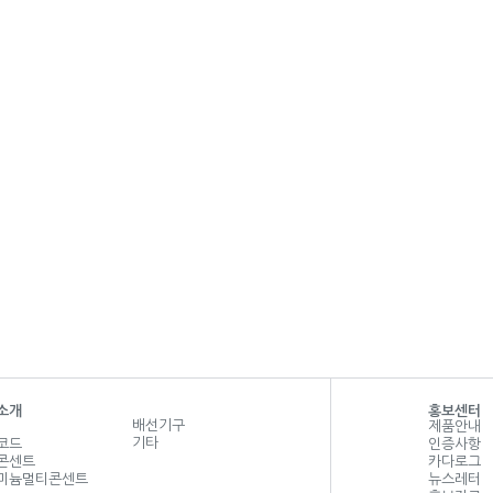
소개
홍보센터
배선기구
제품안내
기타
코드
인증사항
콘센트
카다로그
미늄멀티콘센트
뉴스레터