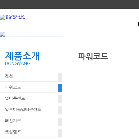
제품소개
파워코드
DONGYANG
전선
250V 측면 접지 전원 플러그
파워코드
멀티콘센트
알루미늄멀티콘센트
배선기구
햇살램프