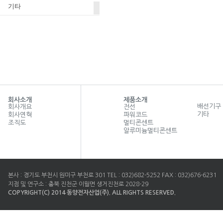
기타
회사소개
제품소개
배선기구
회사개요
전선
기타
회사연혁
파워코드
조직도
멀티콘센트
알루미늄멀티콘센트
본사 : 경기도 부천시 원미구 부천로 301 TEL : 032)682-5252 FAX : 032)676-6231
지점 및 연구소 : 충북 진천군 이월면 생거진천로 2028-29
COPYRIGHT(C) 2014 동양전자산업(주). ALL RIGHTS RESERVED.