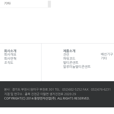
기타
회사소개
제품소개
배선기구
회사개요
전선
기타
회사연혁
파워코드
조직도
멀티콘센트
알루미늄멀티콘센트
본사 : 경기도 부천시 원미구 부천로 301 TEL : 032)682-5252 FAX : 032)676-6231
지점 및 연구소 : 충북 진천군 이월면 생거진천로 2028-29
COPYRIGHT(C) 2014 동양전자산업(주). ALL RIGHTS RESERVED.