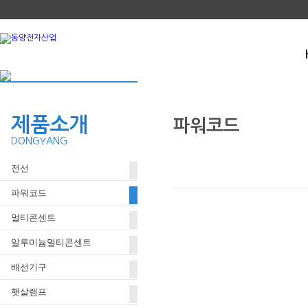
제품소개
파워코드
DONGYANG
전선
125V 전원 플러그 (장원형 전선)
파워코드
멀티콘센트
알루미늄멀티콘센트
배선기구
햇살램프