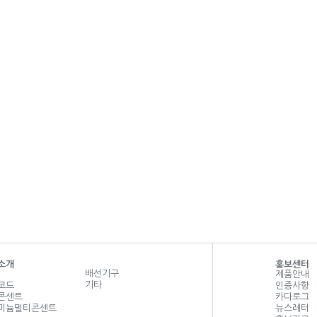
소개
홍보센터
배선기구
제품안내
기타
코드
인증사항
콘센트
카다로그
미늄멀티콘센트
뉴스레터