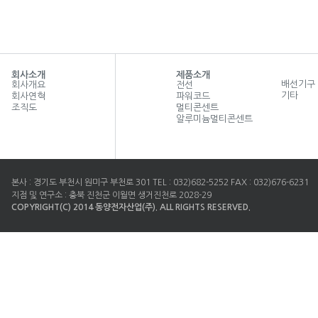
회사소개
제품소개
배선기구
회사개요
전선
기타
회사연혁
파워코드
조직도
멀티콘센트
알루미늄멀티콘센트
본사 : 경기도 부천시 원미구 부천로 301 TEL : 032)682-5252 FAX : 032)676-6231
지점 및 연구소 : 충북 진천군 이월면 생거진천로 2028-29
COPYRIGHT(C) 2014 동양전자산업(주). ALL RIGHTS RESERVED.