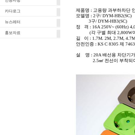
인증사항
제품명
:
고용량
과부하차단
카다로그
모델명
: 2
구
/ DYM-HB2(SC)
3
구
/ DYM-HB3(SC)
뉴스레터
정
격
: 16A 250V~ (60Hz) 4
(
각 구별 최대
2,800W
홍보자료
길
이
: 1.7M. 2M, 2.7M, 4.7
안전인증
: KS C 8305
제
7463
설 명 : 20A 배선용 차단
2.5㎟ 전선이 부착되어