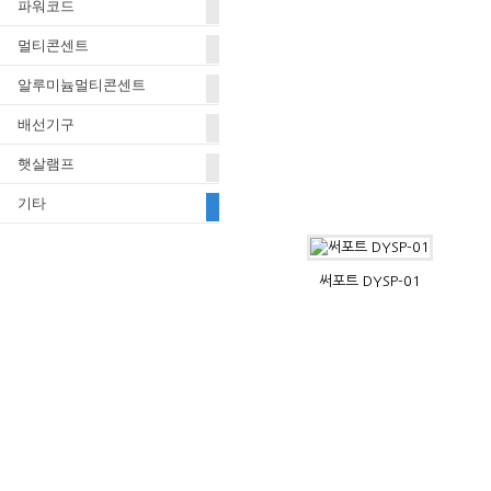
파워코드
멀티콘센트
알루미늄멀티콘센트
배선기구
햇살램프
기타
써포트 DYSP-01