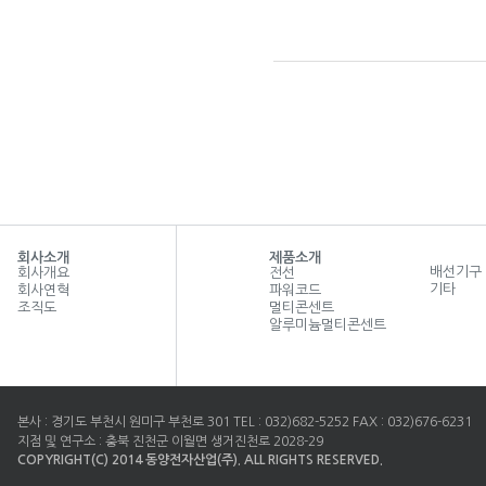
회사소개
제품소개
배선기구
회사개요
전선
기타
회사연혁
파워코드
조직도
멀티콘센트
알루미늄멀티콘센트
본사 : 경기도 부천시 원미구 부천로 301 TEL : 032)682-5252 FAX : 032)676-6231
지점 및 연구소 : 충북 진천군 이월면 생거진천로 2028-29
COPYRIGHT(C) 2014 동양전자산업(주). ALL RIGHTS RESERVED.